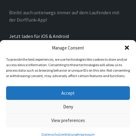
Bleibt auch unterwegs immer auf dem Laufenden mit
der DorfFunk-App!
Jetzt laden für iOS & Android
Manage Consent
Über Oberkirchen
To provide the best experiences, we use technologies like cookies to store and/or
access device information. Consenting to these technologies will allow us to
process data such as browsing behavior or unique IDs on this site. Not consenting
Das Dorf Oberkirchen ist ein Stadtteil der Stadt
or withdrawing consent, may adversely affect certain features and functions.
Schmallenberg im Hochsauerlandkreis. Oberkirchen
liegt am Oberlauf der Lenne auf etwa 442 Höhenmetern.
Accept
Mit seinen 792 Einwohnern zeichnet sich Oberkirchen
durch ein reges Vereinsleben aus.
Deny
View preferences
© 2026 Oberkirchen
Datenschutzerklärung
Impressum