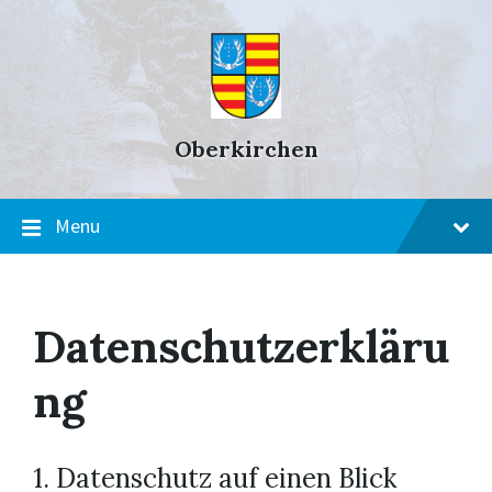
Skip
Skip
Skip
to
to
to
content
main
footer
navigation
Oberkirchen
Menu
Datenschutzerkläru
ng
1. Datenschutz auf einen Blick