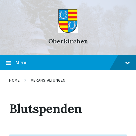
Skip
Skip
Skip
to
to
to
content
main
footer
navigation
Oberkirchen
Menu
HOME
VERANSTALTUNGEN
Blutspenden