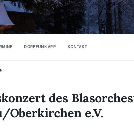
RMINE
DORFFUNK APP
KONTAKT
EN
skonzert des Blasorches
/Oberkirchen e.V.