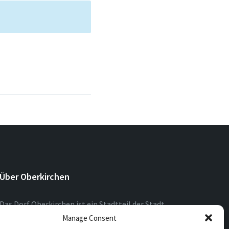
Über Oberkirchen
Das Dorf Oberkirchen ist ein Stadtteil der Stadt
Schmallenberg im Hochsauerlandkreis. Oberkirchen
Manage Consent
liegt am Oberlauf der Lenne auf etwa 442 Höhenmetern.