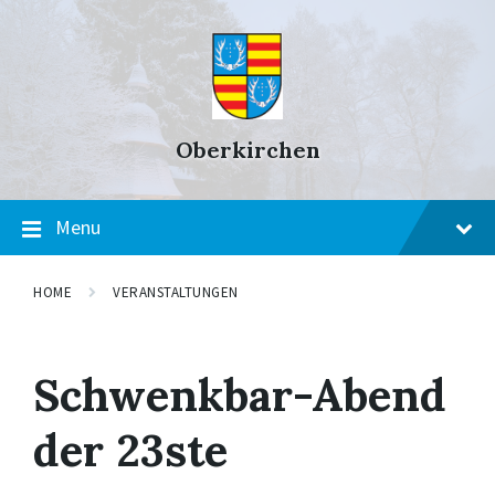
Skip
Skip
Skip
to
to
to
content
main
footer
navigation
Oberkirchen
Menu
HOME
VERANSTALTUNGEN
Schwenkbar-Abend
der 23ste