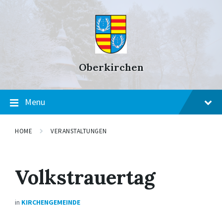
Skip
Skip
Skip
to
to
to
content
main
footer
navigation
Oberkirchen
Menu
HOME
VERANSTALTUNGEN
Volkstrauertag
in
KIRCHENGEMEINDE