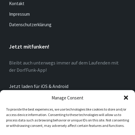
Kontakt
Impressum
Datenschutzerklärung
Jetzt mitfunken!
Bleibt auch unterwegs immer auf dem Laufenden mit
der DorfFunk-App!
Jetzt laden für iOS & Android
Manage Consent
Über Oberkirchen
To provide the best experiences, we use technologies like cookies to store and/or
access device information. Consenting to these technologies will allow us to
process data such as browsing behavior or unique IDs on this site. Not consenting
Das Dorf Oberkirchen ist ein Stadtteil der Stadt
or withdrawing consent, may adversely affect certain features and functions.
Schmallenberg im Hochsauerlandkreis. Oberkirchen