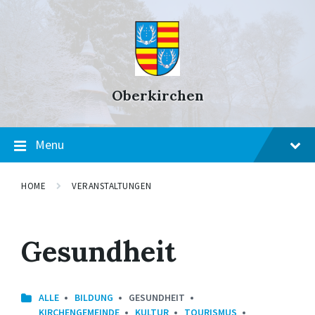
Skip
Skip
Skip
to
to
to
content
main
footer
navigation
Oberkirchen
Menu
HOME
VERANSTALTUNGEN
Gesundheit
ALLE
BILDUNG
GESUNDHEIT
KIRCHENGEMEINDE
KULTUR
TOURISMUS