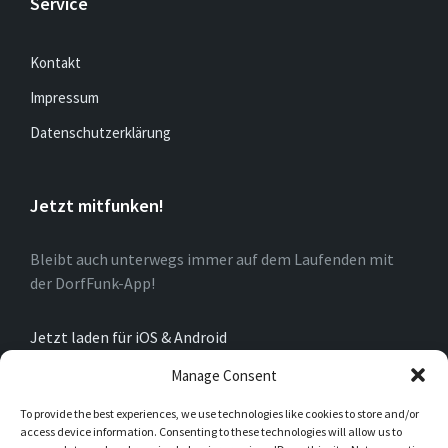
Service
Kontakt
Impressum
Datenschutzerklärung
Jetzt mitfunken!
Bleibt auch unterwegs immer auf dem Laufenden mit
der DorfFunk-App!
Jetzt laden für iOS & Android
Manage Consent
Über Oberkirchen
To provide the best experiences, we use technologies like cookies to store and/or
access device information. Consenting to these technologies will allow us to