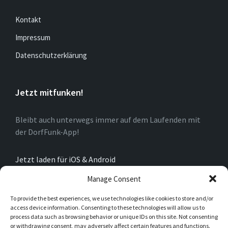
Kontakt
Impressum
Datenschutzerklärung
Jetzt mitfunken!
Bleibt auch unterwegs immer auf dem Laufenden mit
der DorfFunk-App!
Jetzt laden für iOS & Android
Manage Consent
Über Oberkirchen
To provide the best experiences, we use technologies like cookies to store and/or
access device information. Consenting to these technologies will allow us to
process data such as browsing behavior or unique IDs on this site. Not consenting
Das Dorf Oberkirchen ist ein Stadtteil der Stadt
or withdrawing consent, may adversely affect certain features and functions.