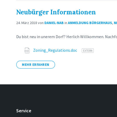
Neubürger Informationen
24. März 2018
von
DANIEL-NAB
in
ANMELDUNG BÜRGERHAUS
,
N
Du bist neu in unerem Dorf? Herlich Willkommen. Nachfol
Attachments
Zoning_Regulations.doc
EXTERN
MEHR ERFAHREN
Service